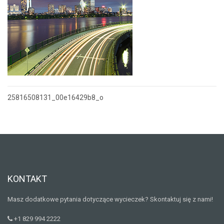
25816508131_00e16429b8_o
Nawigacja
wpisu
KONTAKT
Masz dodatkowe pytania dotyczące wycieczek? Skontaktuj się z nami!
+1 829 994 2222