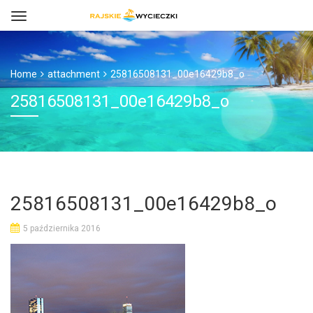
Home
attachment
25816508131_00e16429b8_o
25816508131_00e16429b8_o
25816508131_00e16429b8_o
5 października 2016