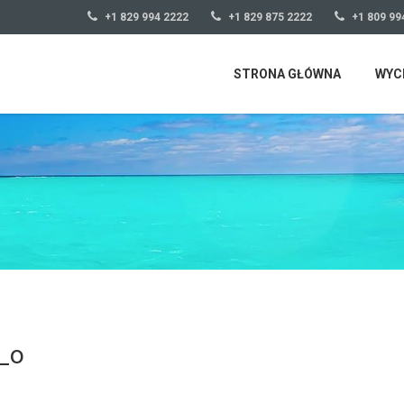
+1 829 994 2222
+1 829 875 2222
+1 809 99
STRONA GŁÓWNA
WYC
_o