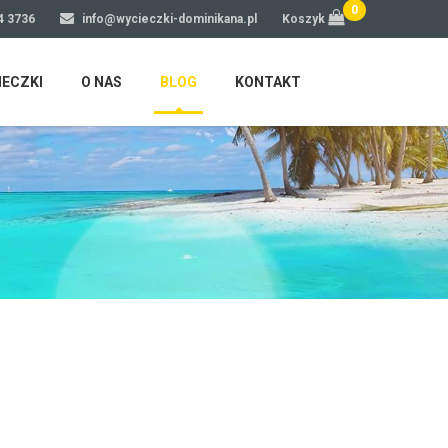
0
4 3736
info@wycieczki-dominikana.pl
Koszyk
IECZKI
O NAS
BLOG
KONTAKT