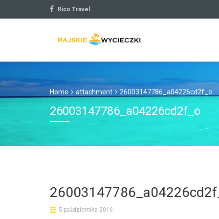
Rico Travel
Home
attachment
26003147786_a04226cd2f_o
26003147786_a04226cd2f_o
26003147786_a04226cd2f
5 października 2016