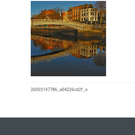
26003147786_a04226cd2f_o
Nawigacja
wpisu