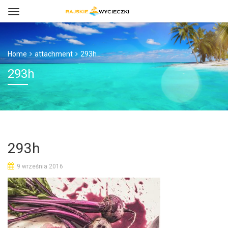
Home
attachment
293h
293h
293h
9 września 2016