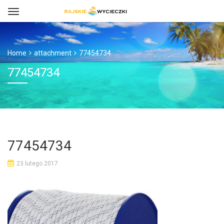
Home
attachment
77454734
77454734
77454734
23 lutego 2017