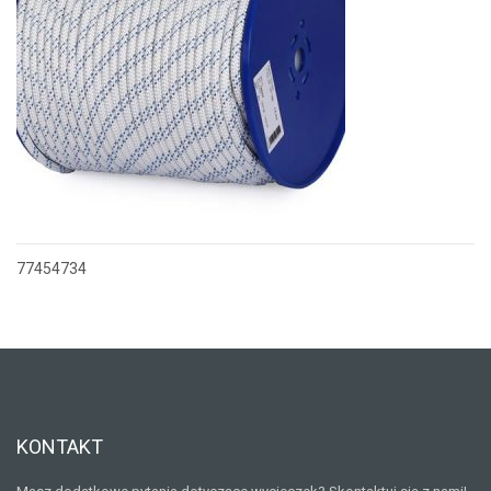
77454734
Nawigacja
wpisu
KONTAKT