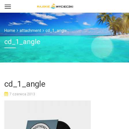
Home
attachment
cd_1_angle
cd_1_angle
cd_1_angle
7 czerwca 2013