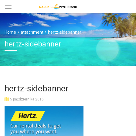
Home
attachment
hertz-sidebanner
hertz-sidebanner
hertz-sidebanner
5 października 2016