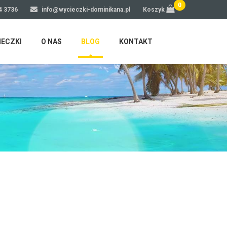
0
4 3736
info@wycieczki-dominikana.pl
Koszyk
IECZKI
O NAS
BLOG
KONTAKT