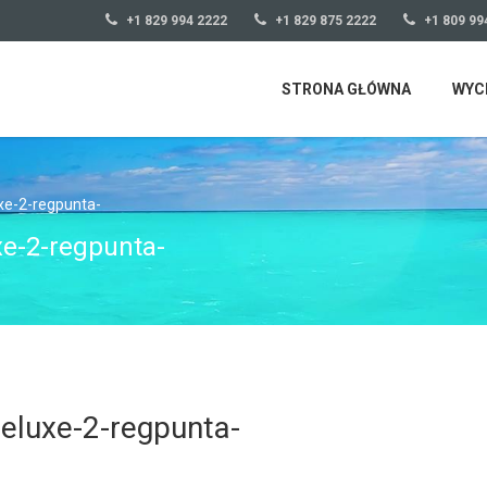
+1 829 994 2222
+1 829 875 2222
+1 809 99
STRONA GŁÓWNA
WYC
xe-2-regpunta-
e-2-regpunta-
eluxe-2-regpunta-