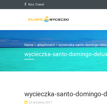
Rico Travel
Home
attachment
wycieczka-santo-domingo-delu
wycieczka-santo-domingo-delux
wycieczka-santo-domingo-d
22 września 2017