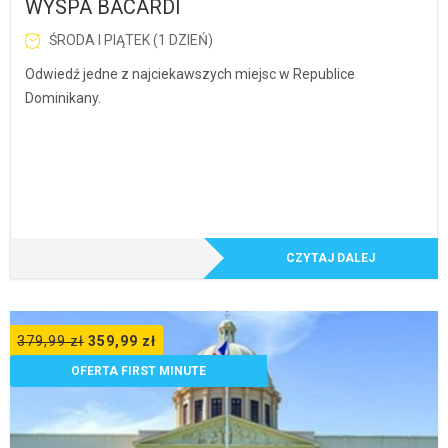
WYSPA BACARDI
ŚRODA I PIĄTEK (1 DZIEŃ)
Odwiedź jedne z najciekawszych miejsc w Republice
Dominikany.
CZYTAJ DALEJ
379,99
zł
359,99
zł
OFERTA FIRST MINUTE