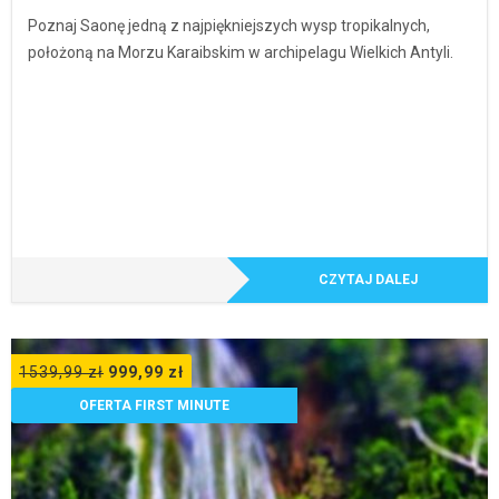
Poznaj Saonę jedną z najpiękniejszych wysp tropikalnych,
położoną na Morzu Karaibskim w archipelagu Wielkich Antyli.
CZYTAJ DALEJ
1539,99
zł
999,99
zł
OFERTA FIRST MINUTE