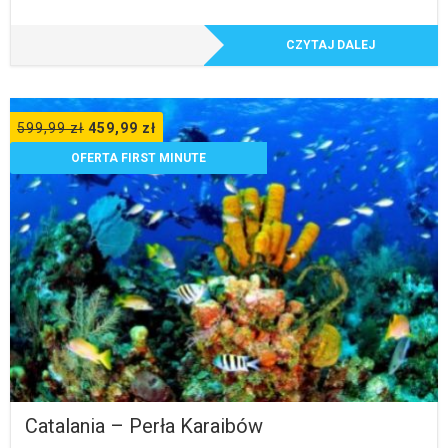
CZYTAJ DALEJ
599,99
zł
459,99
zł
OFERTA FIRST MINUTE
Catalania – Perła Karaibów