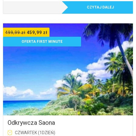
CZYTAJ DALEJ
499,99
zł
459,99
zł
OFERTA FIRST MINUTE
Odkrywcza Saona
CZWARTEK (1DZIEŃ)